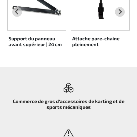
Rotax EVO DD2
Rotax EVO-MAX
Support du panneau
Attache pare-chaine
Rotax XPS Kart Tech
avant supérieur | 24 cm
pleinement
Sièges
Courroie crantrée
Ignition
Commerce de gros d'accessoires de karting et de
sports mécaniques