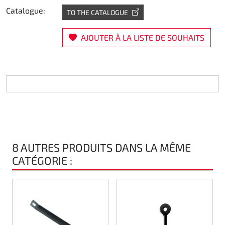
Catalogue:
TO THE CATALOGUE
Direction
AJOUTER À LA LISTE DE SOUHAITS
Air
Pièce de maintine
Plastique CIK
Plastique location
Plastique XTR 14
8 AUTRES PRODUITS DANS LA MÊME
CATÉGORIE :
Plastique accessoires
Axe arrieres
RIMO Pièces d'origine