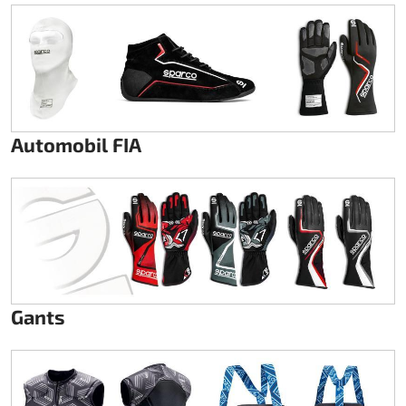
Rotax EVO DD2
Rotax EVO-MAX
Rotax XPS Kart Tech
Automobil FIA
Sièges
Courroie crantrée
Ignition
Gants