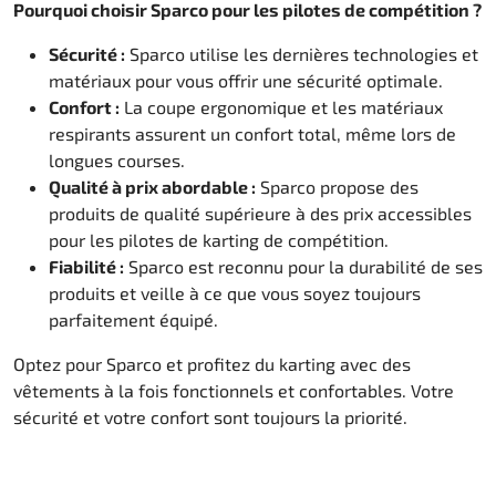
Pourquoi choisir Sparco pour les pilotes de compétition ?
Direction
Sécurité :
Sparco utilise les dernières technologies et
matériaux pour vous offrir une sécurité optimale.
Air
Confort :
La coupe ergonomique et les matériaux
respirants assurent un confort total, même lors de
Pièce de maintine
longues courses.
Qualité à prix abordable :
Sparco propose des
Plastique CIK
produits de qualité supérieure à des prix accessibles
pour les pilotes de karting de compétition.
Plastique location
Fiabilité :
Sparco est reconnu pour la durabilité de ses
produits et veille à ce que vous soyez toujours
Plastique XTR 14
parfaitement équipé.
Plastique accessoires
Optez pour Sparco et profitez du karting avec des
vêtements à la fois fonctionnels et confortables. Votre
sécurité et votre confort sont toujours la priorité.
Axe arrieres
RIMO Pièces d'origine