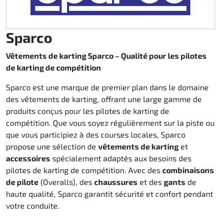
Karting Vêtements de pluie
Bottines
Autres
Accessoires Rapid I + II (FF353)
Couvert kart
Accessoires
Pièce Rechange DM Reducteur 270
Sparco
Teamwear Speed
Autres
Zubehör Stream I (FF320)
Chariot pour kart
DM Accessoires
Vêtements de karting Sparco – Qualité pour les pilotes
Custom-Teamwear
Accessoires Stream II (FF808)
Transm. chaîne 219
DM Kit`s et Updates
de karting de compétition
Divers
Sac pour casque
Transm. chaîne 428
Pièce Rechange DM d'occasion
Sparco est une marque de premier plan dans le domaine
des vêtements de karting, offrant une large gamme de
produits conçus pour les pilotes de karting de
Sticker
Carburant
Moteur Honda GX 200
compétition. Que vous soyez régulièrement sur la piste ou
que vous participiez à des courses locales, Sparco
Embrayage Amsbeck
Moteur Honda GX 270
propose une sélection de
vêtements de karting
et
accessoires
spécialement adaptés aux besoins des
Embrayage Suco
Moteur Honda GX 390
pilotes de karting de compétition. Avec des
combinaisons
de pilote
(Overalls), des
chaussures
et des
gants
de
de refroidissement
haute qualité, Sparco garantit sécurité et confort pendant
votre conduite.
Roulement