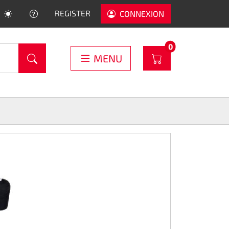
HELP
REGISTER
CONNEXION
PRODUCTS IN C
0
WARENKORB
MENU