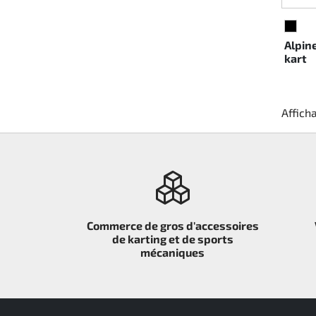
Direction
NOIR
Alpin
Air
kart
Pièce de maintine
Afficha
Plastique CIK
Plastique location
Plastique XTR 14
Commerce de gros d'accessoires
Plastique accessoires
de karting et de sports
mécaniques
Axe arrieres
RIMO Pièces d'origine