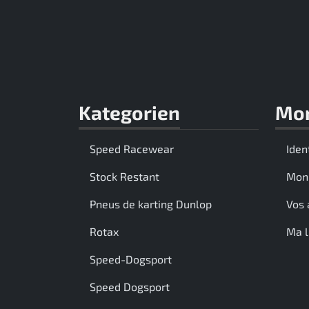
Rotax EVO DD2
Rotax EVO-MAX
Rotax XPS Kart Tech
Kategorien
Mo
Sièges
Speed Racewear
Iden
Courroie crantrée
Stock Restant
Mon
Ignition
Pneus de karting Dunlop
Vos 
Rotax
Ma l
Speed-Dogsport
Speed Dogsport