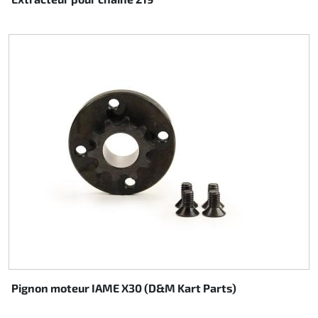
Direction
Air
Pièce de maintine
Plastique CIK
Plastique location
Plastique XTR 14
Plastique accessoires
Axe arrieres
Pignon moteur IAME X30 (D&M Kart Parts)
RIMO Pièces d'origine