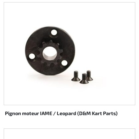
Rotax EVO DD2
Rotax EVO-MAX
Rotax XPS Kart Tech
Sièges
Courroie crantrée
Ignition
Pignon moteur IAME / Leopard (D&M Kart Parts)