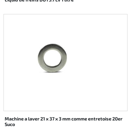
Direction
Air
Pièce de maintine
Plastique CIK
Plastique location
Plastique XTR 14
Plastique accessoires
Axe arrieres
Machine a laver 21 x 37 x 3 mm comme entretoise 20er
Suco
RIMO Pièces d'origine