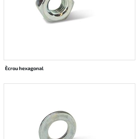
Ècrou hexagonal