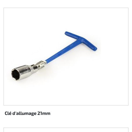
Rotax EVO DD2
Rotax EVO-MAX
Rotax XPS Kart Tech
Sièges
Courroie crantrée
Ignition
Clé d'allumage 21mm