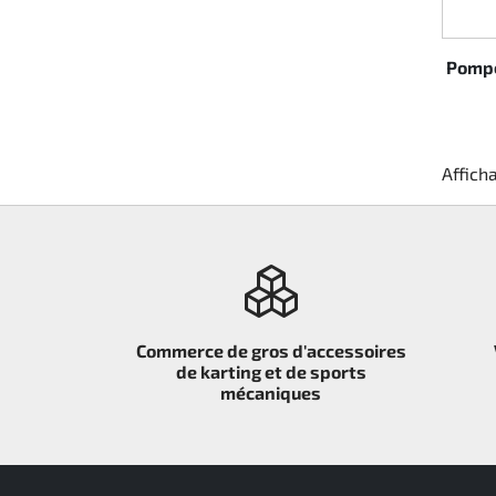
Rotax EVO DD2
Pompe
Rotax EVO-MAX
Rotax XPS Kart Tech
Afficha
Sièges
Courroie crantrée
Ignition
Commerce de gros d'accessoires
de karting et de sports
mécaniques