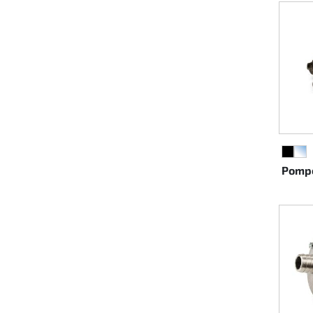
Direction
Air
Pièce de maintine
Plastique CIK
NOIR
TR
Plastique location
Pompe
Plastique XTR 14
Plastique accessoires
Axe arrieres
RIMO Pièces d'origine