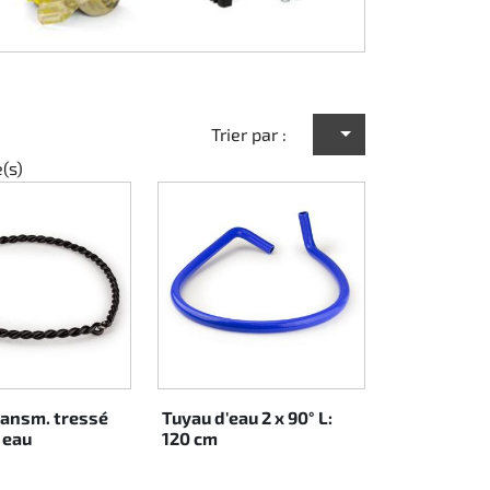
Trier par :
e(s)
ransm. tressé
Tuyau d'eau 2 x 90° L:
 eau
120 cm