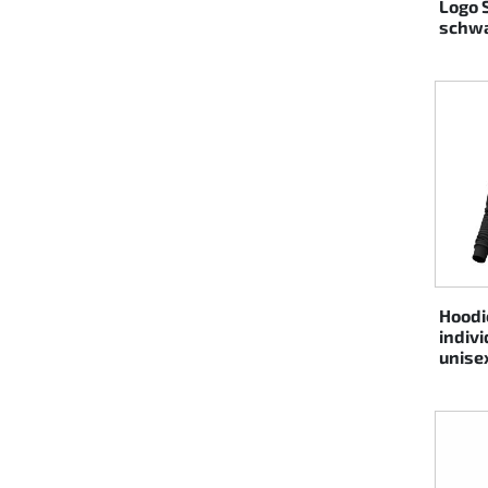
Logo S
schwa
Hoodi
indiv
unise