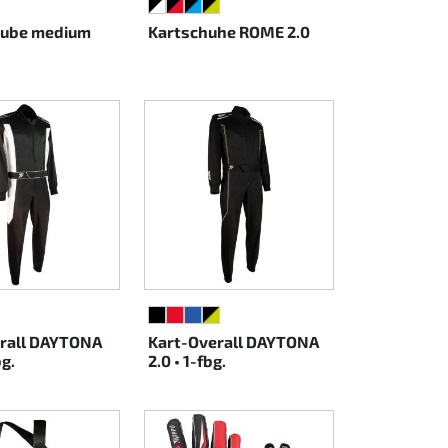
Z
AU
SCHWARZ/WEISS
SCHWARZ/ROT
SCHWARZ/CYAN
SCHWARZ/NEONGELB
ube medium
Kartschuhe ROME 2.0
/WEISS
ARZ/GELB
AU/WEISS
SCHWARZ
ROT
BLAU
SCHWARZ/NEONGELB
erall DAYTONA
Kart-Overall DAYTONA
bg.
2.0 • 1-fbg.