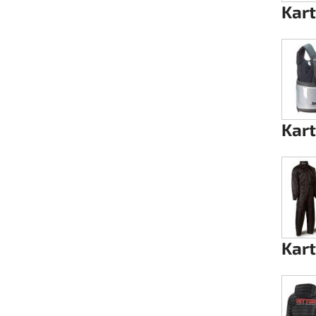
Kar
Rotax EVO DD2
Rotax EVO-MAX etc.
Rotax XPS Kart Tech
Kar
Sitze
Zahnriemen
Zündung
Kar