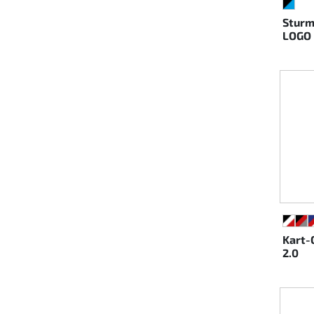
SCHW
Sturm
LOGO 
SCHW
SC
Kart-
2.0