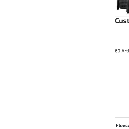
Cus
60 Art
Fleec