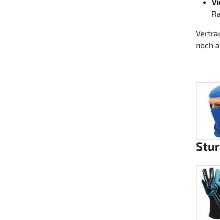
Vi
Ra
Lenkung
Vertra
Luft
noch a
Motorbock
Plastik CIK Dynamica
Plastik Leihkart
Plastik XTR 14
Stu
Plastik Zubehör
Radsterne
RIMO Originalteile