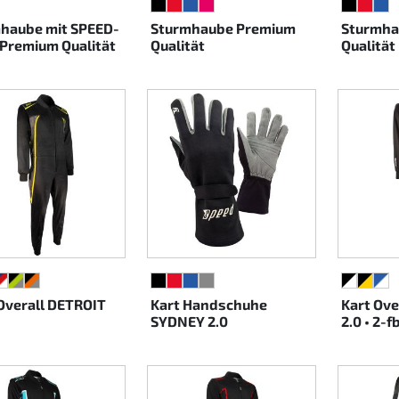
ARZ/CYAN
SCHWARZ
ROT
BLAU
PINK
SCHWAR
ROT
BL
haube mit SPEED-
Sturmhaube Premium
Sturmha
Premium Qualität
Qualität
Qualität
ARZ/WEISS/ROT
HWARZ/ROT/GRAU
BLAU/ROT/WEISS
SCHWARZ/NEONGELB/GRAU
SCHWARZ/NEONORANGE/GRAU
SCHWARZ
ROT
BLAU
GRAU
SCHWARZ
SCHW
BL
Overall DETROIT
Kart Handschuhe
Kart Ov
SYDNEY 2.0
2.0 • 2-f