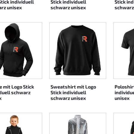
tick individuell
Stick individuell
Stick ind
rz unisex
schwarz unisex
schwarz
e mit Logo Stick
Sweatshirt mit Logo
Poloshir
iduell schwarz
Stick individuell
individu
x
schwarz unisex
unisex