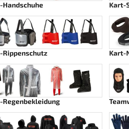
t-Handschuhe
Kart-
t-Rippenschutz
Kart-
t-Regenbekleidung
Teamw