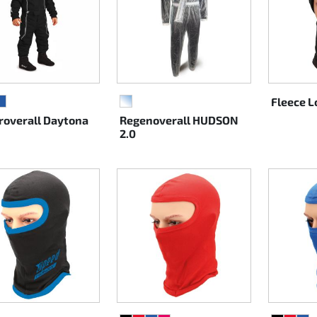
Fleece L
ARZ
T
BLAU
TRANSPARENT
roverall Daytona
Regenoverall HUDSON
2.0