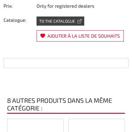
Prix:
Only for registered dealers
Direction
Catalogue:
TO THE CATALOGUE
Air
AJOUTER À LA LISTE DE SOUHAITS
Pièce de maintine
Plastique CIK
Plastique location
Plastique XTR 14
Plastique accessoires
8 AUTRES PRODUITS DANS LA MÊME
CATÉGORIE :
Axe arrieres
RIMO Pièces d'origine