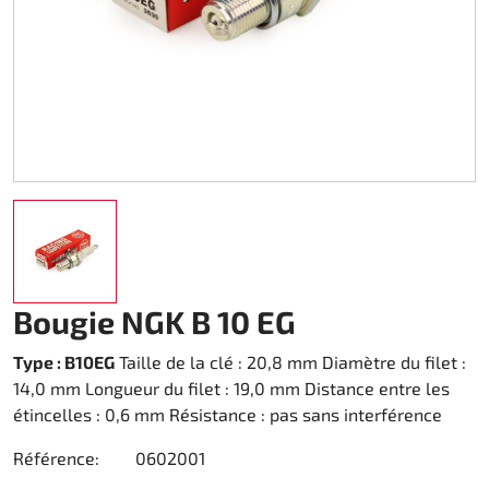
Karting Vêtements de pluie
Bottines
Autres
Accessoires Rapid I + II (FF353)
Couvert kart
Accessoires
Pièce Rechange DM Reducteur 270
Teamwear Speed
Autres
Zubehör Stream I (FF320)
Chariot pour kart
DM Accessoires
Custom-Teamwear
Accessoires Stream II (FF808)
Transm. chaîne 219
DM Kit`s et Updates
Divers
Sac pour casque
Transm. chaîne 428
Pièce Rechange DM d'occasion
Sticker
Carburant
Moteur Honda GX 200
Embrayage Amsbeck
Moteur Honda GX 270
Bougie NGK B 10 EG
Embrayage Suco
Moteur Honda GX 390
Type : B10EG
Taille de la clé : 20,8 mm Diamètre du filet :
14,0 mm Longueur du filet : 19,0 mm Distance entre les
de refroidissement
étincelles : 0,6 mm Résistance : pas sans interférence
Référence:
0602001
Roulement