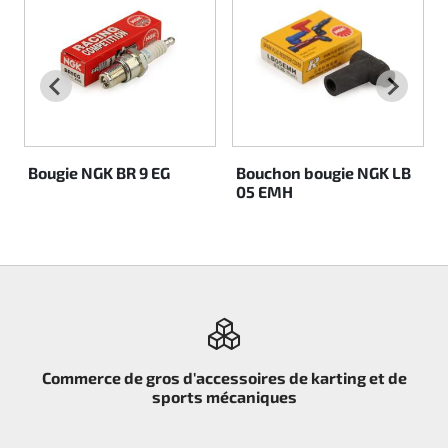
Rotax EVO DD2
Rotax EVO-MAX
Rotax XPS Kart Tech
Bougie NGK BR 9 EG
Bouchon bougie NGK LB
Sièges
05 EMH
Courroie crantrée
Ignition
Commerce de gros d'accessoires de karting et de
sports mécaniques