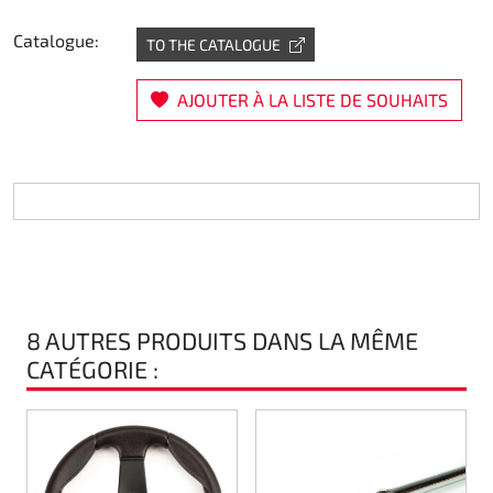
Direction
Catalogue:
TO THE CATALOGUE
Air
AJOUTER À LA LISTE DE SOUHAITS
Pièce de maintine
Plastique CIK
Plastique location
Plastique XTR 14
8 AUTRES PRODUITS DANS LA MÊME
Plastique accessoires
CATÉGORIE :
Axe arrieres
RIMO Pièces d'origine