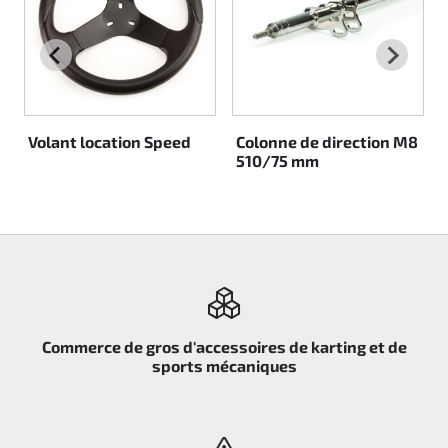
Rotax EVO DD2
Rotax EVO-MAX
Rotax XPS Kart Tech
Volant location Speed
Colonne de direction M8
510/75 mm
Sièges
Courroie crantrée
Ignition
Commerce de gros d'accessoires de karting et de
sports mécaniques