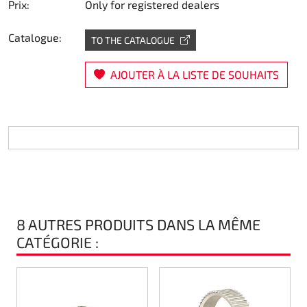
Prix:
Only for registered dealers
Direction
Catalogue:
TO THE CATALOGUE
Air
AJOUTER À LA LISTE DE SOUHAITS
Pièce de maintine
Plastique CIK
Plastique location
Plastique XTR 14
8 AUTRES PRODUITS DANS LA MÊME
Plastique accessoires
CATÉGORIE :
Axe arrieres
RIMO Pièces d'origine
m