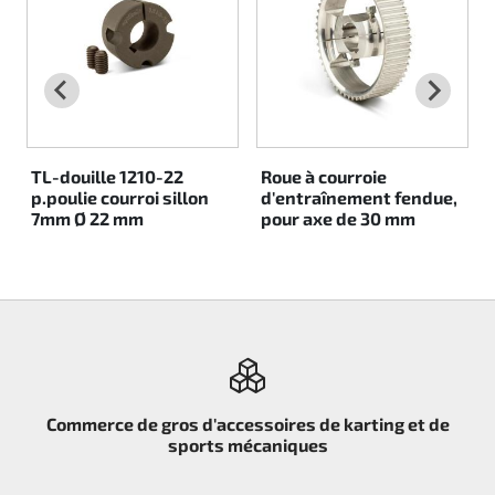
Rotax EVO DD2
Rotax EVO-MAX
Rotax XPS Kart Tech
TL-douille 1210-22
Roue à courroie
p.poulie courroi sillon
d'entraînement fendue,
Sièges
7mm Ø 22 mm
pour axe de 30 mm
Courroie crantrée
Ignition
Commerce de gros d'accessoires de karting et de
sports mécaniques