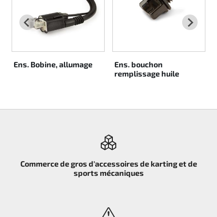
Rotax EVO DD2
Rotax EVO-MAX
Rotax XPS Kart Tech
Ens. Bobine, allumage
Ens. bouchon
remplissage huile
Sièges
Courroie crantrée
Ignition
Commerce de gros d'accessoires de karting et de
sports mécaniques