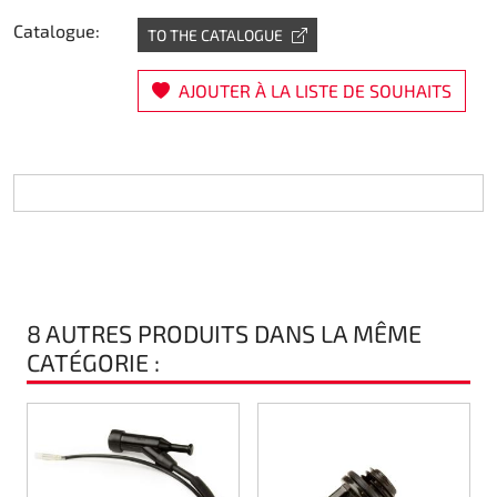
Catalogue:
Direction
TO THE CATALOGUE
Air
AJOUTER À LA LISTE DE SOUHAITS
Pièce de maintine
Plastique CIK
Plastique location
Plastique XTR 14
8 AUTRES PRODUITS DANS LA MÊME
CATÉGORIE :
Plastique accessoires
Axe arrieres
RIMO Pièces d'origine