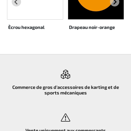
Rotax EVO DD2
Rotax EVO-MAX
Ècrou hexagonal
Drapeau noir-orange
Rotax XPS Kart Tech
Sièges
Courroie crantrée
Ignition
Commerce de gros d'accessoires de karting et de
sports mécaniques
Vente uniquement aux commerçants