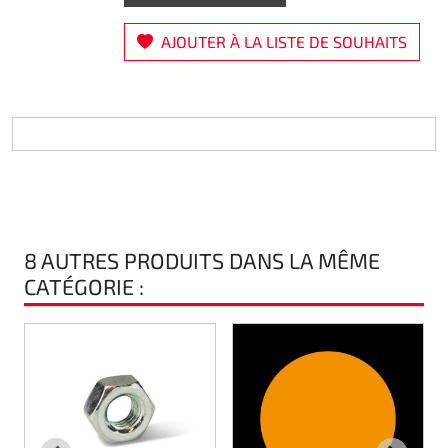
Direction
AJOUTER À LA LISTE DE SOUHAITS
Air
Pièce de maintine
Plastique CIK
Plastique location
8 AUTRES PRODUITS DANS LA MÊME
Plastique XTR 14
CATÉGORIE :
Plastique accessoires
s
Axe arrieres
RIMO Pièces d'origine