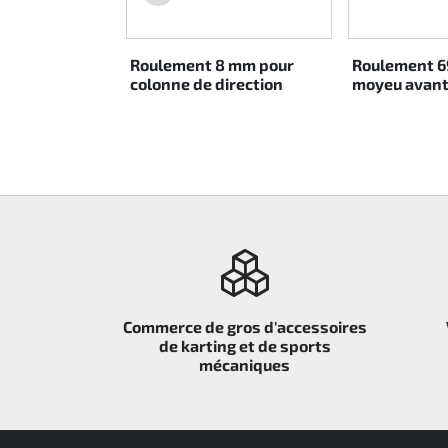
Rotax EVO DD2
Roulement 8 mm pour
Roulement 6
Rotax EVO-MAX
colonne de direction
moyeu avan
Rotax XPS Kart Tech
Sièges
Courroie crantrée
Ignition
Commerce de gros d'accessoires
de karting et de sports
mécaniques