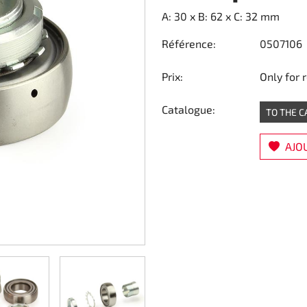
A: 30 x B: 62 x C: 32 mm
Référence:
0507106
Prix:
Only for 
Catalogue:
TO THE 
AJOU