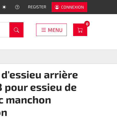
HELP
REGISTER
CONNEXION
PRODUCTS IN C
0
WARENKORB
MENU
d'essieu arrière
 pour essieu de
c manchon
on