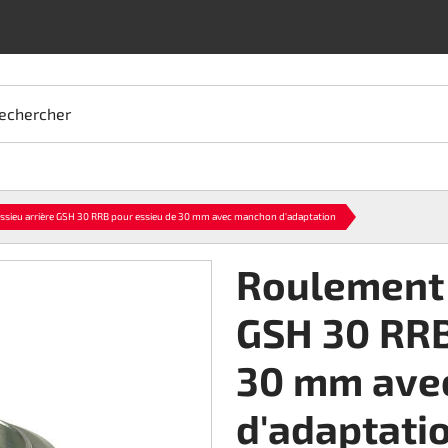
echercher
ssieu arrière GSH 30 RRB pour essieu de 30 mm avec manchon d'adaptation
Roulement 
GSH 30 RRB
30 mm ave
d'adaptati