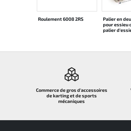
Rotax EVO DD2
Roulement 6008 2RS
Palier en de
Rotax EVO-MAX
pour essieu 
palier d'ess
Rotax XPS Kart Tech
Sièges
Courroie crantrée
Ignition
Commerce de gros d'accessoires
de karting et de sports
mécaniques