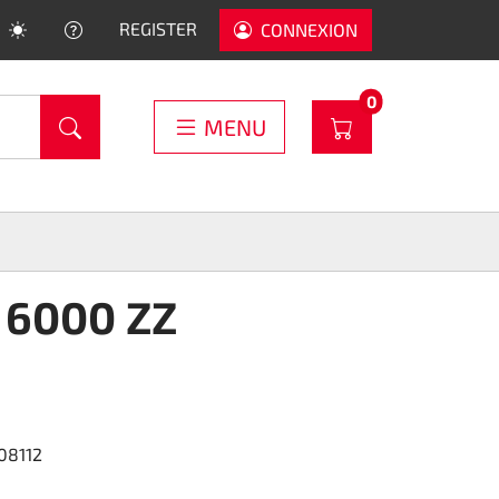
HELP
REGISTER
CONNEXION
PRODUCTS IN C
0
WARENKORB
MENU
 6000 ZZ
08112