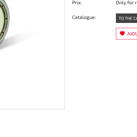
Prix:
Only for 
Catalogue:
TO THE 
AJOU