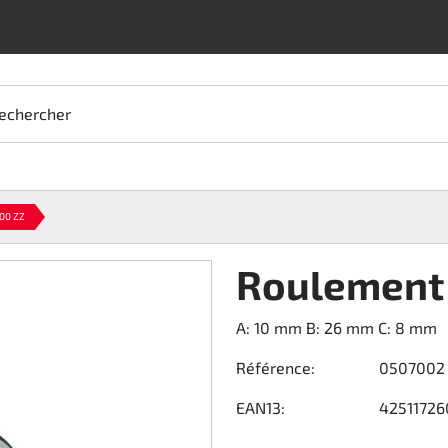
echercher
00 ZZ
Roulement
A: 10 mm B: 26 mm C: 8 mm
Référence:
0507002
EAN13:
42511726