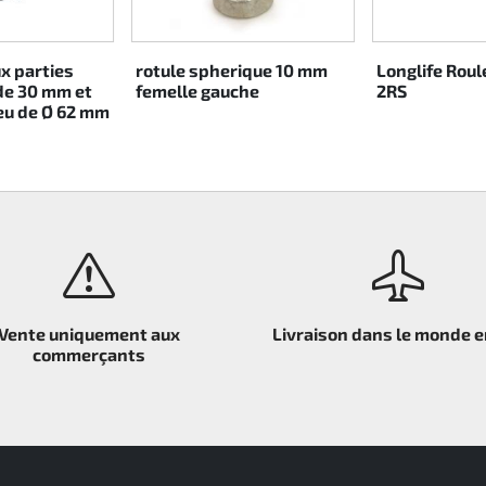
ux parties
rotule spherique 10 mm
Longlife Rou
de 30 mm et
femelle gauche
2RS
ieu de Ø 62 mm
Vente uniquement aux
Livraison dans le monde e
commerçants