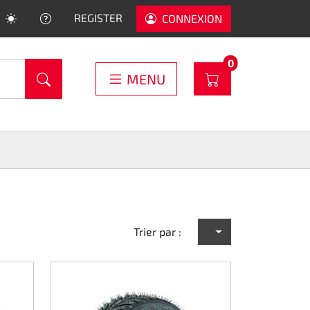
HELP
REGISTER
CONNEXION
PRODUCTS IN C
0
WARENKORB
MENU
Trier par :