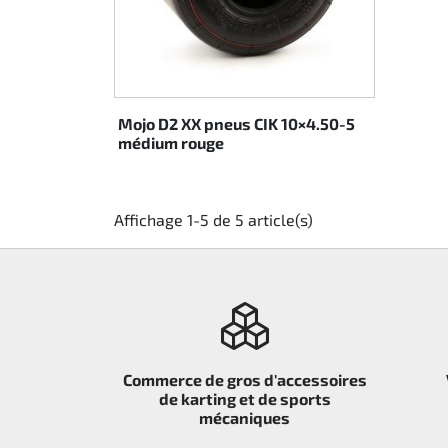
Direction
Air
Mojo D2 XX pneus CIK 10×4.50-5
Pièce de maintine
médium rouge
Plastique CIK
Affichage 1-5 de 5 article(s)
Plastique location
Plastique XTR 14
Plastique accessoires
Axe arrieres
Commerce de gros d'accessoires
de karting et de sports
mécaniques
RIMO Pièces d'origine