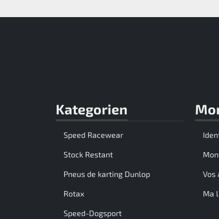
Rotax EVO DD2
Rotax EVO-MAX
Rotax XPS Kart Tech
Sièges
Kategorien
Mo
Courroie crantrée
Speed Racewear
Iden
Ignition
Stock Restant
Mon
Pneus de karting Dunlop
Vos 
Rotax
Ma l
Speed-Dogsport