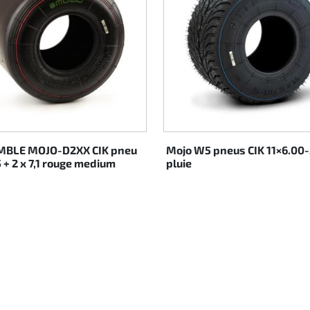
BLE MOJO-D2XX CIK pneu
Mojo W5 pneus CIK 11×6.00-
5 + 2 x 7,1 rouge medium
pluie