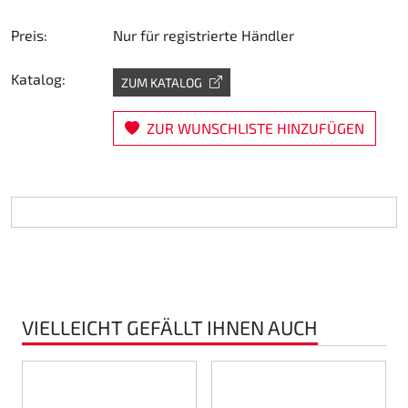
Lenkung
Preis:
Nur für registrierte Händler
Luft
Katalog:
ZUM KATALOG
Motorbock
ZUR WUNSCHLISTE HINZUFÜGEN
Plastik CIK Dynamica
Plastik Leihkart
Plastik XTR 14
Plastik Zubehör
VIELLEICHT GEFÄLLT IHNEN AUCH
Radsterne
RIMO Originalteile