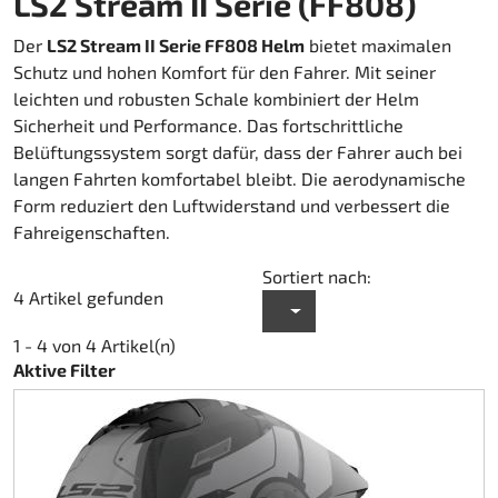
LS2 Stream II Serie (FF808)
Kart-Regenbekleidung
Schuhe
Sonstiges
Zubehör Rapid I + II (FF353)
Kartgaragen
Zubehör
Kupplung Ölbad 270
Der
LS2 Stream II Serie FF808 Helm
bietet maximalen
Schutz und hohen Komfort für den Fahrer. Mit seiner
Teamwear Speed
Sonstiges
Zubehör Stream I (FF320)
Kartwagen
DM Zubehör
leichten und robusten Schale kombiniert der Helm
Sicherheit und Performance. Das fortschrittliche
Custom-Teamwear
Zubehör Stream II (FF808)
Kettenantrieb 219
DM Kit`s und Updates
Belüftungssystem sorgt dafür, dass der Fahrer auch bei
langen Fahrten komfortabel bleibt. Die aerodynamische
Sonstiges
Helmtaschen
Kettenantrieb 428
gebrauchte Motorenteile
Form reduziert den Luftwiderstand und verbessert die
Fahreigenschaften.
Aufkleber
Kraftstoff
Motor Honda GX 200
Sortiert nach:
4 Artikel gefunden
Kupplung Amsbeck
Motor Honda GX 270
1 - 4 von 4 Artikel(n)
Kupplung Suco
Motor Honda GX 390
Aktive Filter
Kühlsystem
Lager