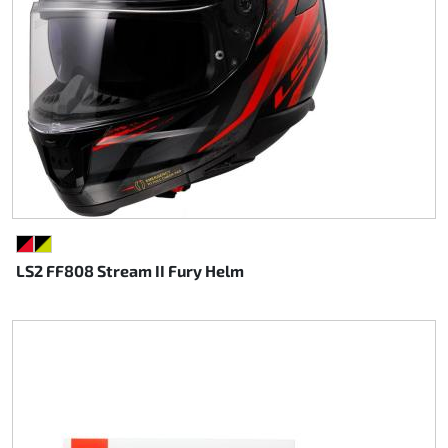
Rotax EVO DD2
Rotax EVO-MAX etc.
Rotax XPS Kart Tech
Sitze
Zahnriemen
SCHWARZ/ROT
SCHWARZ/NEONGELB
LS2 FF808 Stream II Fury Helm
Zündung