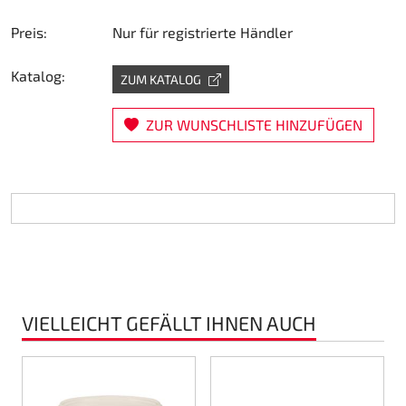
Lenkung
Preis:
Nur für registrierte Händler
Luft
Katalog:
ZUM KATALOG
Motorbock
ZUR WUNSCHLISTE HINZUFÜGEN
Plastik CIK Dynamica
Plastik Leihkart
Plastik XTR 14
Plastik Zubehör
VIELLEICHT GEFÄLLT IHNEN AUCH
Radsterne
RIMO Originalteile