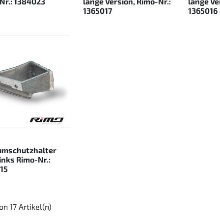
Nr.: 1384023
lange Version, Rimo-Nr.:
lange Ve
1365017
1365016
mschutzhalter
inks Rimo-Nr.:
15
von 17 Artikel(n)