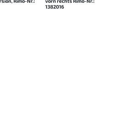
rsion, Rimo-Nr.:
vorn rechts Rimo-Nr.:
1382016