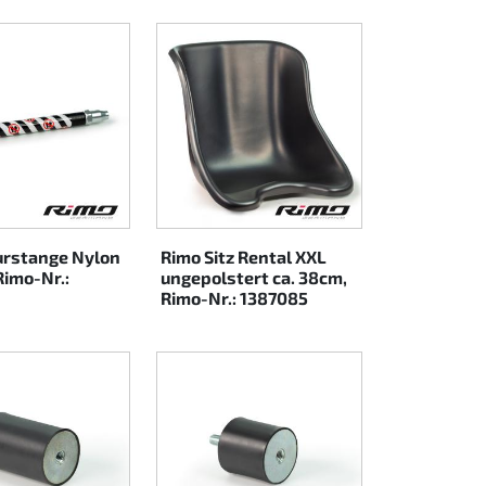
urstange Nylon
Rimo Sitz Rental XXL
imo-Nr.:
ungepolstert ca. 38cm,
Rimo-Nr.: 1387085