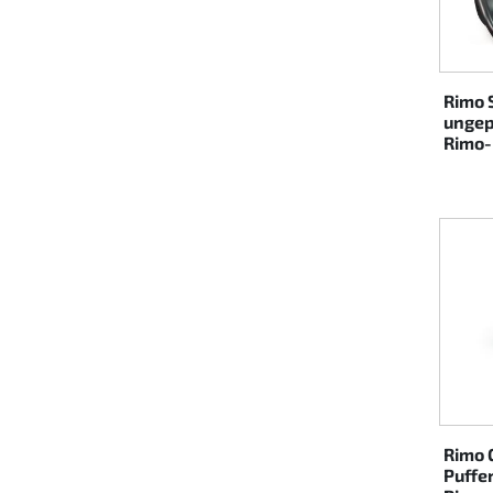
Rotax EVO DD2
Rotax EVO-MAX etc.
Rimo 
ungep
Rimo-
Rotax XPS Kart Tech
Sitze
Zahnriemen
Zündung
Rimo 
Puffe