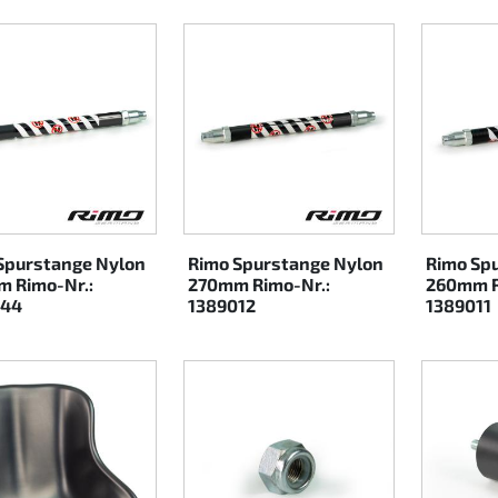
Spurstange Nylon
Rimo Spurstange Nylon
Rimo Sp
 Rimo-Nr.:
270mm Rimo-Nr.:
260mm R
044
1389012
1389011