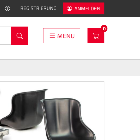
HELP
REGISTRIERUNG
ANMELDEN
PRODUCTS IN C
0
WARENKORB
MENU