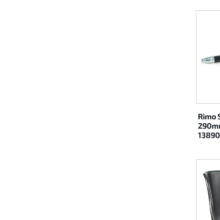
Lenkung
Luft
Motorbock
Plastik CIK Dynamica
Plastik Leihkart
Rimo 
290mm
1389
Plastik XTR 14
Plastik Zubehör
Radsterne
RIMO Originalteile