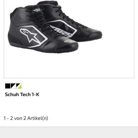
Rotax EVO DD2
Rotax EVO-MAX etc.
Rotax XPS Kart Tech
Sitze
Zahnriemen
Zündung
SCHWARZ
SCHWARZ/WEISS
SCHWARZ/WEISS/NEONGELB
Schuh Tech 1-K
1 - 2 von 2 Artikel(n)