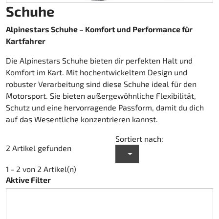
Schuhe
Kart-Regenbekleidung
Schuhe
Sonstiges
Zubehör Rapid I + II (FF353)
Kartgaragen
Zubehör
Kupplung Ölbad 270
Alpinestars Schuhe – Komfort und Performance für
Teamwear Speed
Sonstiges
Zubehör Stream I (FF320)
Kartwagen
DM Zubehör
Kartfahrer
Die Alpinestars Schuhe bieten dir perfekten Halt und
Custom-Teamwear
Zubehör Stream II (FF808)
Kettenantrieb 219
DM Kit`s und Updates
Komfort im Kart. Mit hochentwickeltem Design und
robuster Verarbeitung sind diese Schuhe ideal für den
Sonstiges
Helmtaschen
Kettenantrieb 428
gebrauchte Motorenteile
Motorsport. Sie bieten außergewöhnliche Flexibilität,
Schutz und eine hervorragende Passform, damit du dich
Aufkleber
Kraftstoff
Motor Honda GX 200
auf das Wesentliche konzentrieren kannst.
Kupplung Amsbeck
Motor Honda GX 270
Sortiert nach:
2 Artikel gefunden
Kupplung Suco
Motor Honda GX 390
1 - 2 von 2 Artikel(n)
Aktive Filter
Kühlsystem
Lager