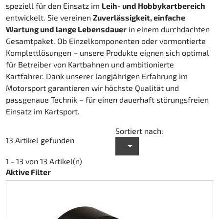
speziell für den Einsatz im
Leih- und Hobbykartbereich
Kart-Regenbekleidung
Schuhe
Sonstiges
Zubehör Rapid I + II (FF353)
Kartgaragen
Zubehör
Kupplung Ölbad 270
entwickelt. Sie vereinen
Zuverlässigkeit, einfache
Wartung und lange Lebensdauer
in einem durchdachten
Teamwear Speed
Sonstiges
Zubehör Stream I (FF320)
Kartwagen
DM Zubehör
Gesamtpaket. Ob Einzelkomponenten oder vormontierte
Komplettlösungen – unsere Produkte eignen sich optimal
Custom-Teamwear
Zubehör Stream II (FF808)
Kettenantrieb 219
DM Kit`s und Updates
für Betreiber von Kartbahnen und ambitionierte
Kartfahrer. Dank unserer langjährigen Erfahrung im
Sonstiges
Helmtaschen
Kettenantrieb 428
gebrauchte Motorenteile
Motorsport garantieren wir höchste Qualität und
passgenaue Technik – für einen dauerhaft störungsfreien
Aufkleber
Kraftstoff
Motor Honda GX 200
Einsatz im Kartsport.
Sortiert nach:
Kupplung Amsbeck
Motor Honda GX 270
13 Artikel gefunden
Kupplung Suco
Motor Honda GX 390
1 - 13 von 13 Artikel(n)
Aktive Filter
Kühlsystem
Lager