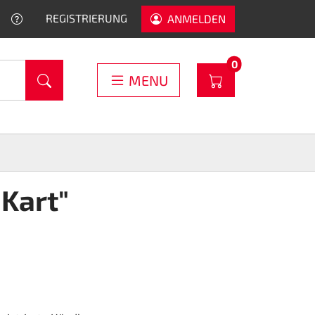
HELP
REGISTRIERUNG
ANMELDEN
PRODUCTS IN C
0
WARENKORB
MENU
"Kart"