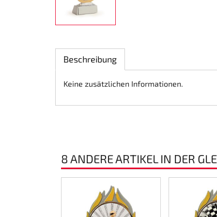
Lenkung
Luft
Beschreibung
Motorbock
Keine zusätzlichen Informationen.
Plastik CIK Dynamica
Plastik Leihkart
Plastik XTR 14
8 ANDERE ARTIKEL IN DER GL
Plastik Zubehör
Radsterne
RIMO Originalteile