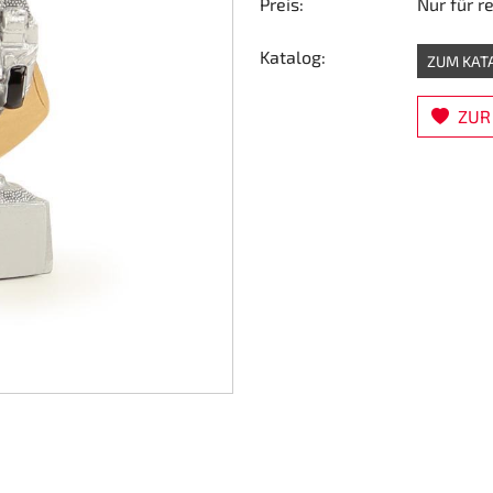
Preis:
Nur für r
Katalog:
ZUM KAT
ZUR