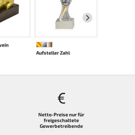
wein
GOLD
SILBER
BRONZE
GOLD
SILBER
BRONZE
Aufsteller Zahl
Aufsteller Ka
Netto-Preise nur für
freigeschaltete
Gewerbetreibende