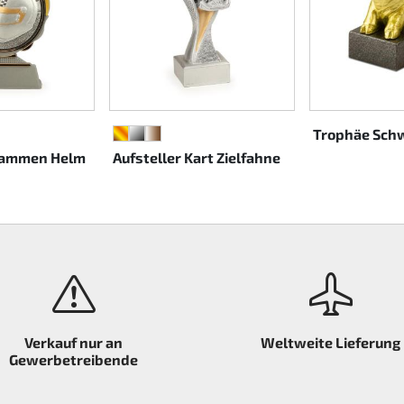
Trophäe Sch
E
GOLD
SILBER
BRONZE
Flammen Helm
Aufsteller Kart Zielfahne
Verkauf nur an
Weltweite Lieferung
Gewerbetreibende