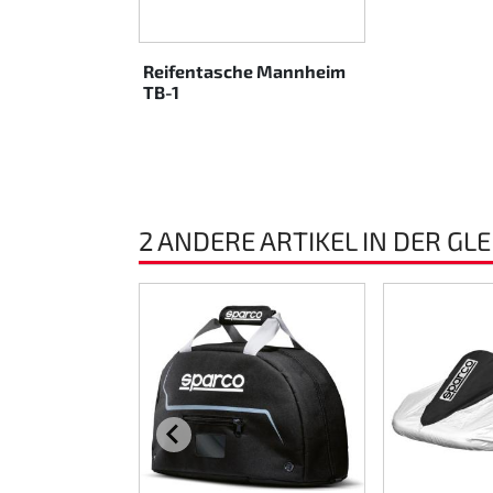
Rotax EVO DD2
Reifentasche Mannheim
Rotax EVO-MAX etc.
TB-1
Rotax XPS Kart Tech
Sitze
2 ANDERE ARTIKEL IN DER GL
Zahnriemen
Zündung