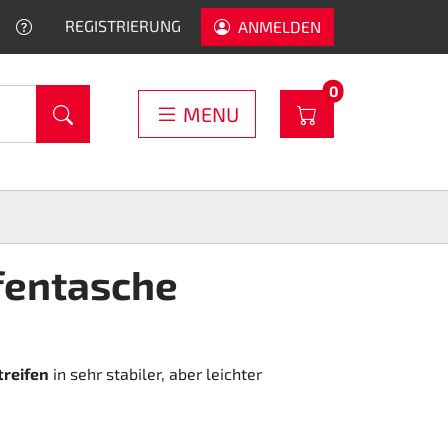
HELP
REGISTRIERUNG
ANMELDEN
PRODUCTS IN C
0
WARENKORB
MENU
fentasche
treifen
in sehr stabiler, aber leichter