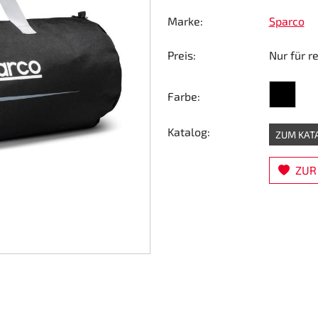
Marke:
Sparco
Preis:
Nur für r
schwarz
Farbe:
Katalog:
ZUM KAT
ZUR