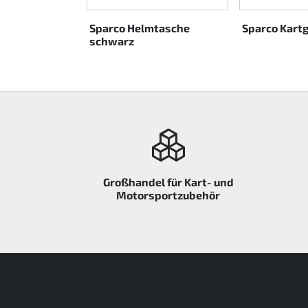
garage
Sparco Helmtasche
Sparco Kart
schwarz
Großhandel für Kart- und
Motorsportzubehör