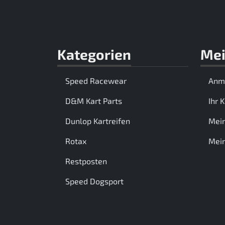
Kategorien
Mei
Speed Racewear
Anm
D&M Kart Parts
Ihr 
Dunlop Kartreifen
Mei
Rotax
Mein
Restposten
Speed Dogsport