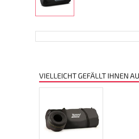
Lenkung
Luft
Motorbock
Plastik CIK Dynamica
Plastik Leihkart
VIELLEICHT GEFÄLLT IHNEN A
Plastik XTR 14
Plastik Zubehör
Radsterne
RIMO Originalteile