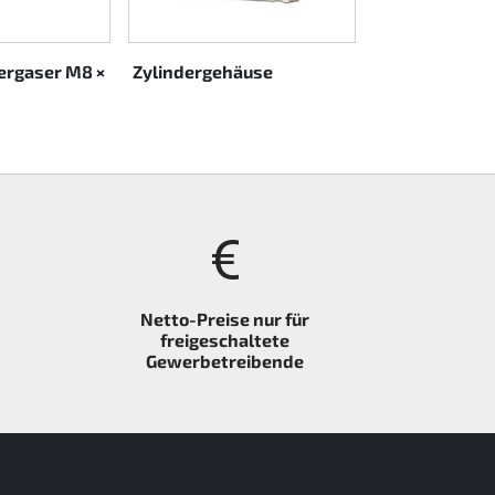
ergaser M8 ×
Zylindergehäuse
Reglermechan
Netto-Preise nur für
freigeschaltete
Gewerbetreibende