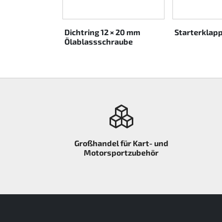
Rotax EVO DD2
Dichtring 12 × 20 mm
Starterklap
Rotax EVO-MAX etc.
Ölablassschraube
Rotax XPS Kart Tech
Sitze
Zahnriemen
Zündung
Großhandel für Kart- und
Motorsportzubehör