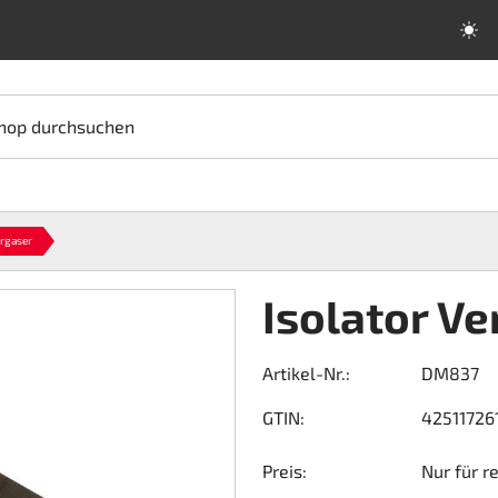
hop durchsuchen
ergaser
Isolator V
Artikel-Nr.:
DM837
GTIN:
425117261
Preis:
Nur für r