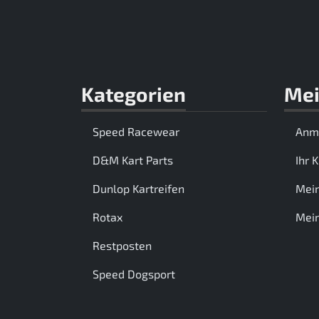
Kategorien
Mei
Speed Racewear
Anm
D&M Kart Parts
Ihr 
Dunlop Kartreifen
Mei
Rotax
Mein
Restposten
Speed Dogsport