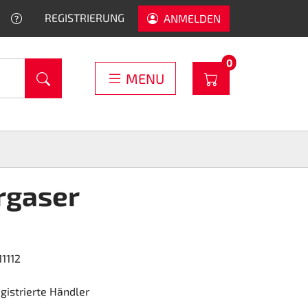
HELP
REGISTRIERUNG
ANMELDEN
PRODUCTS IN C
0
WARENKORB
MENU
ergaser
1112
egistrierte Händler