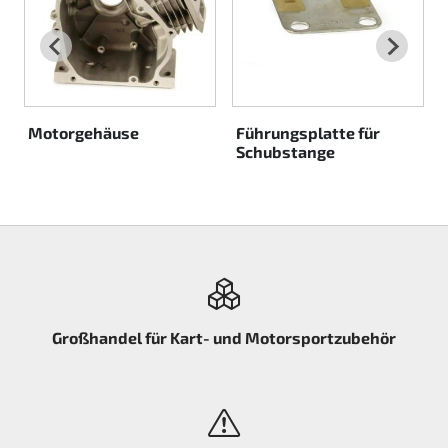
Rotax EVO DD2
Rotax EVO-MAX etc.
Rotax XPS Kart Tech
Motorgehäuse
Führungsplatte für
Schubstange
Sitze
Zahnriemen
Zündung
Großhandel für Kart- und Motorsportzubehör