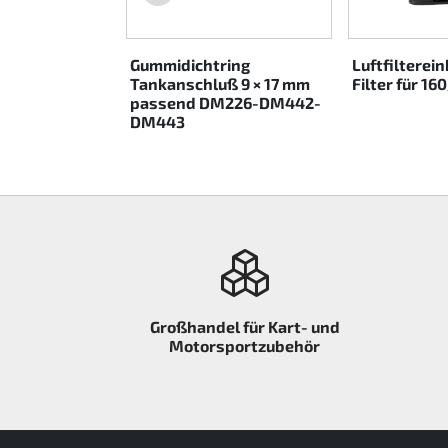
Rotax EVO DD2
Gummidichtring
Luftfilterein
Rotax EVO-MAX etc.
Tankanschluß 9 × 17 mm
Filter für 1
passend DM226-DM442-
DM443
Rotax XPS Kart Tech
Sitze
Zahnriemen
Zündung
Großhandel für Kart- und
Motorsportzubehör