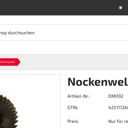
hop durchsuchen
le komplett
Nockenwel
Artikel-Nr.:
DM092
GTIN:
42511726
Preis:
Nur für r