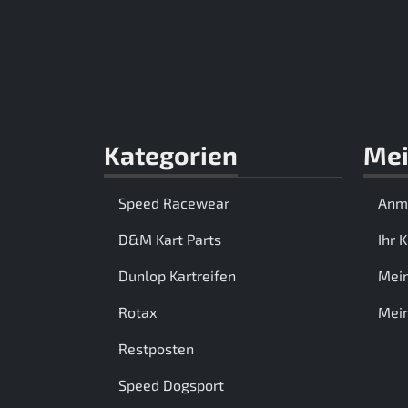
Kategorien
Mei
Speed Racewear
Anm
D&M Kart Parts
Ihr 
Dunlop Kartreifen
Mei
Rotax
Mein
Restposten
Speed Dogsport