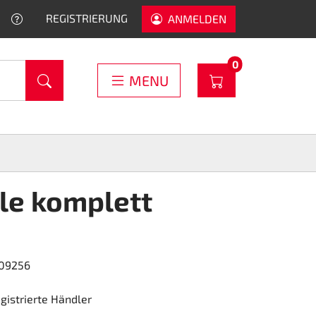
HELP
REGISTRIERUNG
ANMELDEN
PRODUCTS IN C
0
WARENKORB
MENU
le komplett
09256
egistrierte Händler