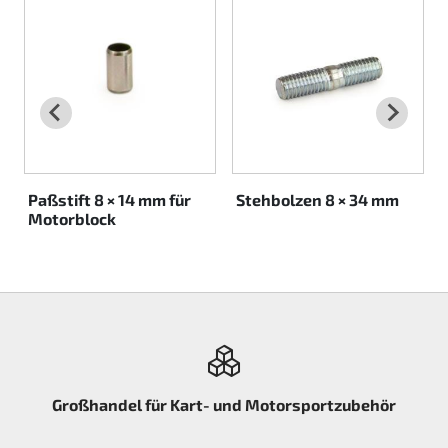
Rotax EVO DD2
Rotax EVO-MAX etc.
Rotax XPS Kart Tech
Sitze
Paßstift 8 × 14 mm für
Stehbolzen 8 × 34 mm
Motorblock
Zahnriemen
Zündung
Großhandel für Kart- und Motorsportzubehör