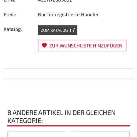
Lenkung
Preis:
Nur für registrierte Händler
Luft
Katalog:
ZUM KATALOG
Motorbock
ZUR WUNSCHLISTE HINZUFÜGEN
Plastik CIK Dynamica
Plastik Leihkart
Plastik XTR 14
Plastik Zubehör
8 ANDERE ARTIKEL IN DER GLEICHEN
Radsterne
KATEGORIE:
RIMO Originalteile