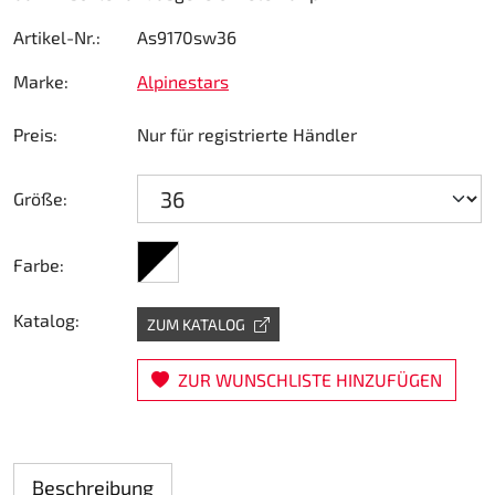
Lenkung
Artikel-Nr.:
As9170sw36
Marke:
Alpinestars
Luft
Preis:
Nur für registrierte Händler
Motorbock
Plastik CIK Dynamica
Größe:
Plastik Leihkart
schwarz/weiß
Farbe:
Plastik XTR 14
Katalog:
ZUM KATALOG
Plastik Zubehör
ZUR WUNSCHLISTE HINZUFÜGEN
Radsterne
RIMO Originalteile
Beschreibung