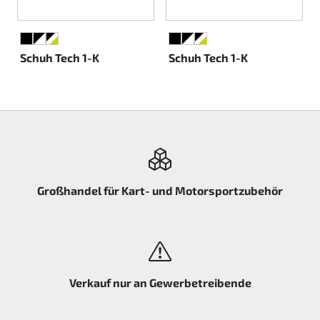
ONGELB
SCHWARZ
SCHWARZ/WEISS
SCHWARZ/WEISS/NEONGELB
SCHWARZ
SCHWARZ/WEISS
SCHWARZ/WEISS/NEONGE
Schuh Tech 1-K
Schuh Tech 1-K
Großhandel für Kart- und Motorsportzubehör
Verkauf nur an Gewerbetreibende