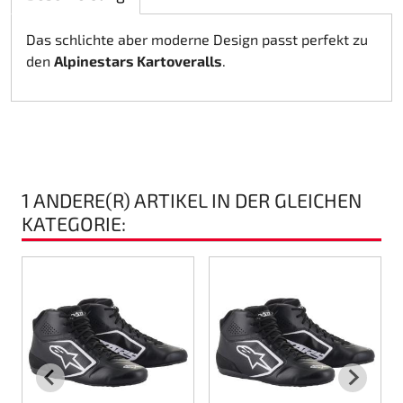
Rotax EVO DD2
Das schlichte aber moderne Design passt perfekt zu
den
Alpinestars Kartoveralls
.
Rotax EVO-MAX etc.
Rotax XPS Kart Tech
Sitze
1 ANDERE(R) ARTIKEL IN DER GLEICHEN
Zahnriemen
KATEGORIE:
Zündung