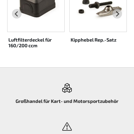
Rotax EVO DD2
Rotax EVO-MAX etc.
Rotax XPS Kart Tech
Luftfilterdeckel für
Kipphebel Rep.-Satz
160/200 ccm
Sitze
Zahnriemen
Zündung
Großhandel für Kart- und Motorsportzubehör