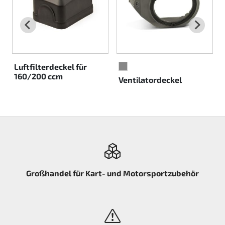
Rotax EVO DD2
Rotax EVO-MAX etc.
Rotax XPS Kart Tech
Luftfilterdeckel für
GRAU
160/200 ccm
Ventilatordeckel
Sitze
Zahnriemen
Zündung
Großhandel für Kart- und Motorsportzubehör