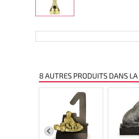
Direction
Air
Pièce de maintine
Plastique CIK
Plastique location
8 AUTRES PRODUITS DANS LA
Plastique XTR 14
Plastique accessoires
Axe arrieres
RIMO Pièces d'origine