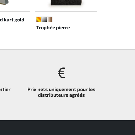
d kart gold
Trophée esca
OR
ARGENT
BRONZE
Trophée pierre
ntier
Prix nets uniquement pour les
distributeurs agréés