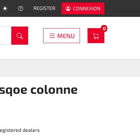
HELP
REGISTER
CONNEXION
PRODUCTS IN C
0
WARENKORB
MENU
sqoe colonne
registered dealers