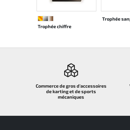
Rotax EVO DD2
Trophée sang
E
OR
ARGENT
BRONZE
Rotax EVO-MAX
t drapeau
Trophée chiffre
Rotax XPS Kart Tech
Sièges
Courroie crantrée
Ignition
Commerce de gros d'accessoires
de karting et de sports
mécaniques