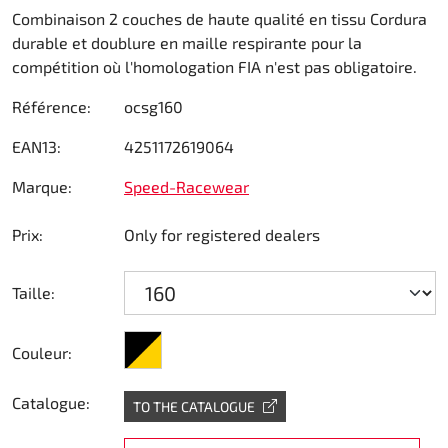
Combinaison 2 couches de haute qualité en tissu Cordura
Direction
durable et doublure en maille respirante pour la
compétition où l'homologation FIA n'est pas obligatoire.
Air
Référence:
ocsg160
Pièce de maintine
EAN13:
4251172619064
Plastique CIK
Marque:
Speed-Racewear
Plastique location
Prix:
Only for registered dealers
Plastique XTR 14
Taille:
Plastique accessoires
noir/jaune
Couleur:
Axe arrieres
Catalogue:
TO THE CATALOGUE
RIMO Pièces d'origine