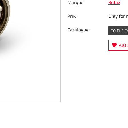
Marque:
Rotax
Prix:
Only for 
Catalogue:
TO THE 
AJOU