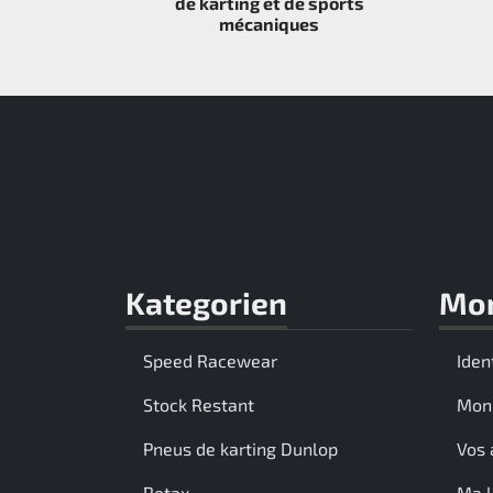
de karting et de sports
mécaniques
Kategorien
Mo
Speed Racewear
Iden
Stock Restant
Mon
Pneus de karting Dunlop
Vos 
Rotax
Ma l