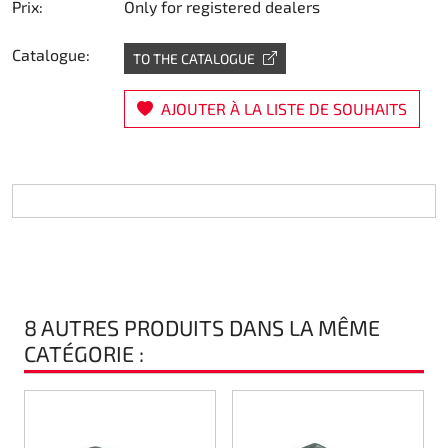
Prix:
Only for registered dealers
Direction
Catalogue:
TO THE CATALOGUE
Air
AJOUTER À LA LISTE DE SOUHAITS
Pièce de maintine
Plastique CIK
Plastique location
Plastique XTR 14
8 AUTRES PRODUITS DANS LA MÊME
Plastique accessoires
CATÉGORIE :
Axe arrieres
RIMO Pièces d'origine