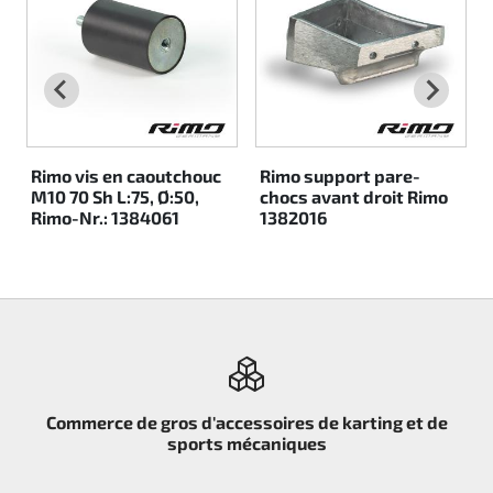
Rotax EVO DD2
Rotax EVO-MAX
Rotax XPS Kart Tech
Rimo vis en caoutchouc
Rimo support pare-
M10 70 Sh L:75, Ø:50,
chocs avant droit Rimo
Sièges
Rimo-Nr.: 1384061
1382016
Courroie crantrée
Ignition
Commerce de gros d'accessoires de karting et de
sports mécaniques