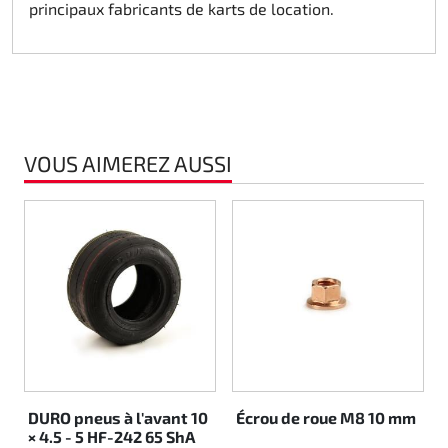
principaux fabricants de karts de location.
Rotax EVO DD2
Rotax EVO-MAX
Rotax XPS Kart Tech
VOUS AIMEREZ AUSSI
Sièges
Courroie crantrée
Ignition
DURO pneus à l'avant 10
Écrou de roue M8 10 mm
× 4.5 - 5 HF-242 65 ShA