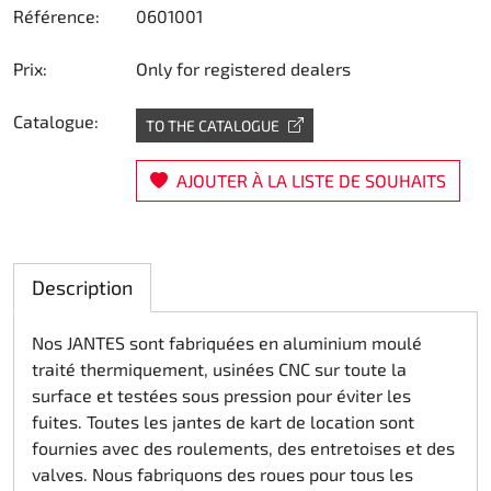
Référence:
0601001
Direction
Prix:
Only for registered dealers
Air
Catalogue:
TO THE CATALOGUE
Pièce de maintine
AJOUTER À LA LISTE DE SOUHAITS
Plastique CIK
Plastique location
Description
Plastique XTR 14
Nos JANTES sont fabriquées en aluminium moulé
Plastique accessoires
traité thermiquement, usinées CNC sur toute la
surface et testées sous pression pour éviter les
Axe arrieres
fuites. Toutes les jantes de kart de location sont
fournies avec des roulements, des entretoises et des
RIMO Pièces d'origine
valves. Nous fabriquons des roues pour tous les