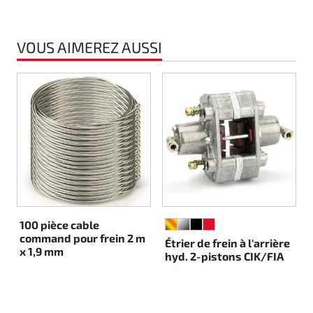
Rotax EVO DD2
VOUS AIMEREZ AUSSI
Rotax EVO-MAX
Rotax XPS Kart Tech
Sièges
Courroie crantrée
Ignition
100 pièce cable
OR
ARGENT
NOIR
ROUGE
command pour frein 2 m
Étrier de frein à l'arrière
x 1,9 mm
hyd. 2-pistons CIK/FIA