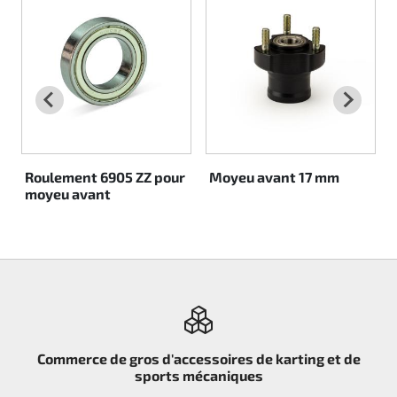
Rotax EVO DD2
Rotax EVO-MAX
Rotax XPS Kart Tech
Sièges
Roulement 6905 ZZ pour
Moyeu avant 17 mm
moyeu avant
Courroie crantrée
Ignition
Commerce de gros d'accessoires de karting et de
sports mécaniques