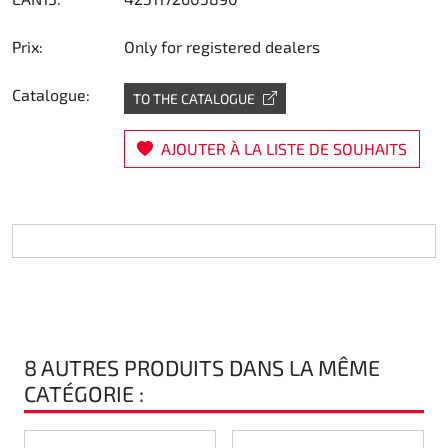
Direction
Prix:
Only for registered dealers
Air
Catalogue:
TO THE CATALOGUE
Pièce de maintine
AJOUTER À LA LISTE DE SOUHAITS
Plastique CIK
Plastique location
Plastique XTR 14
Plastique accessoires
8 AUTRES PRODUITS DANS LA MÊME
Axe arrieres
CATÉGORIE :
RIMO Pièces d'origine