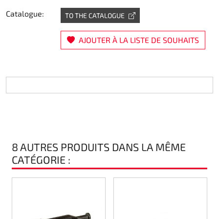
Catalogue:
Direction
TO THE CATALOGUE
Air
AJOUTER À LA LISTE DE SOUHAITS
Pièce de maintine
Plastique CIK
Plastique location
Plastique XTR 14
8 AUTRES PRODUITS DANS LA MÊME
CATÉGORIE :
Plastique accessoires
Axe arrieres
RIMO Pièces d'origine