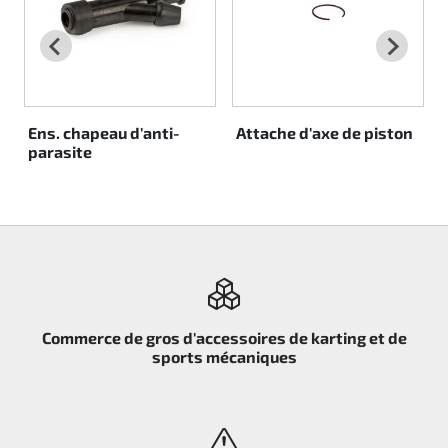
Rotax EVO DD2
Rotax EVO-MAX
Rotax XPS Kart Tech
Ens. chapeau d'anti-
Attache d'axe de piston
parasite
Sièges
Courroie crantrée
Ignition
Commerce de gros d'accessoires de karting et de
sports mécaniques