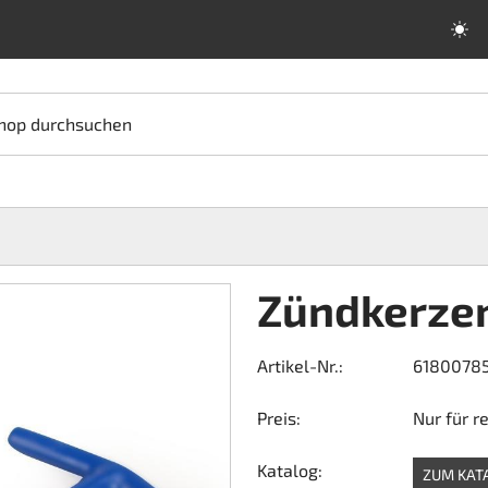
hop durchsuchen
Zündkerze
Artikel-Nr.:
6180078
Preis:
Nur für r
Katalog:
ZUM KAT