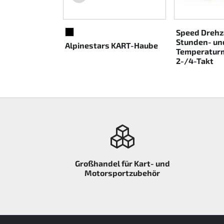
Rotax EVO DD2
Speed Drehz
SCHWARZ
Rotax EVO-MAX etc.
Stunden- un
Alpinestars KART-Haube
Temperaturm
2-/4-Takt
Rotax XPS Kart Tech
Sitze
Zahnriemen
Zündung
Großhandel für Kart- und
Motorsportzubehör