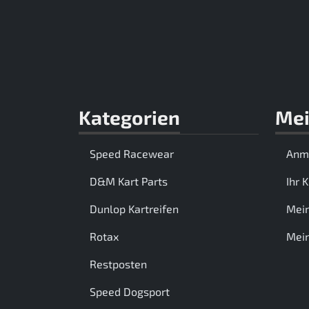
Kategorien
Mei
Speed Racewear
Anm
D&M Kart Parts
Ihr 
Dunlop Kartreifen
Mei
Rotax
Mein
Restposten
Speed Dogsport