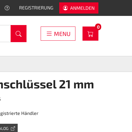
HELP
REGISTRIERUNG
ANMELDEN
PRODUCTS IN C
0
WARENKORB
MENU
nschlüssel 21 mm
5
egistrierte Händler
ALOG