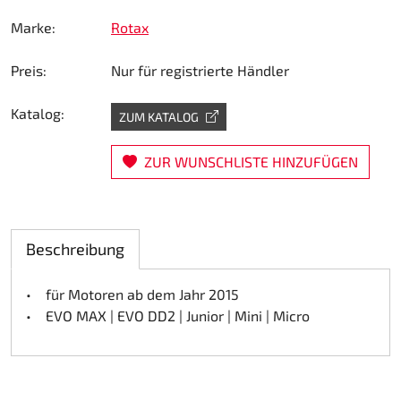
Lenkung
Marke:
Rotax
Preis:
Nur für registrierte Händler
Luft
Katalog:
Motorbock
ZUM KATALOG
Plastik CIK Dynamica
ZUR WUNSCHLISTE HINZUFÜGEN
Plastik Leihkart
Beschreibung
Plastik XTR 14
• für Motoren ab dem Jahr 2015
Plastik Zubehör
• EVO MAX | EVO DD2 | Junior | Mini | Micro
Radsterne
RIMO Originalteile