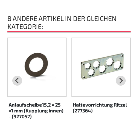
Rotax EVO DD2
8 ANDERE ARTIKEL IN DER GLEICHEN
Rotax EVO-MAX etc.
KATEGORIE:
Rotax XPS Kart Tech
Sitze
Zahnriemen
Zündung
Anlaufscheibe15,2 × 25
Haltevorrichtung Ritzel
×1 mm (Kupplung innen)
(277364)
- (927057)