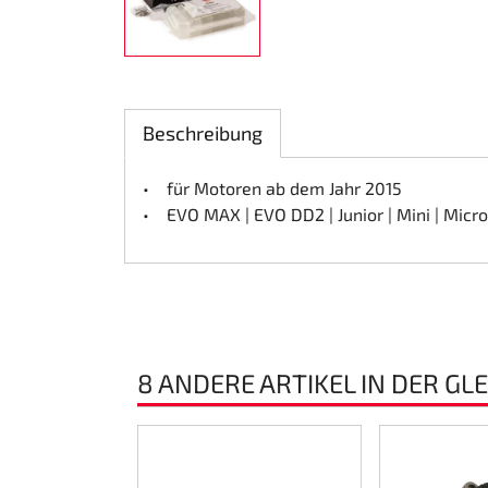
Lenkung
Luft
Beschreibung
Motorbock
• für Motoren ab dem Jahr 2015
Plastik CIK Dynamica
• EVO MAX | EVO DD2 | Junior | Mini | Micro
Plastik Leihkart
Plastik XTR 14
Plastik Zubehör
8 ANDERE ARTIKEL IN DER GL
Radsterne
RIMO Originalteile
224431)