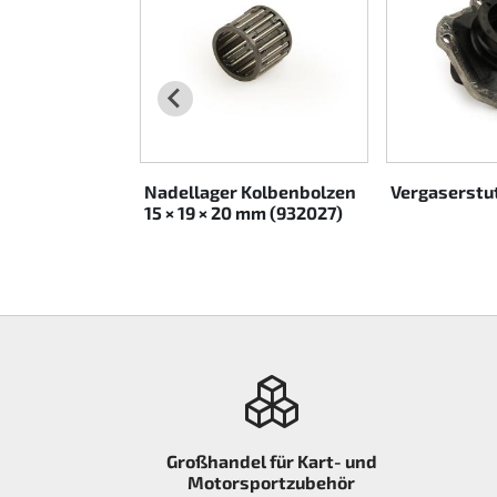
Rotax EVO DD2
Rotax EVO-MAX etc.
Rotax XPS Kart Tech
Nadellager Kolbenbolzen
Vergaserstut
Sitze
15 × 19 × 20 mm (932027)
Zahnriemen
Zündung
Großhandel für Kart- und
Motorsportzubehör