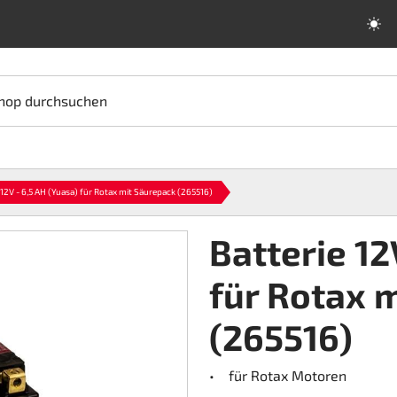
hop durchsuchen
 12V - 6,5 AH (Yuasa) für Rotax mit Säurepack (265516)
Batterie 12
für Rotax 
(265516)
• für Rotax Motoren