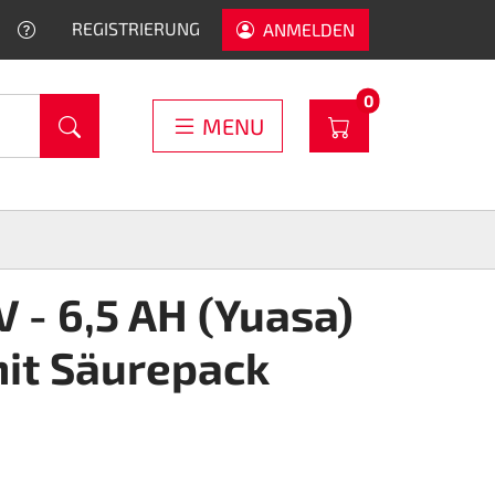
HELP
REGISTRIERUNG
ANMELDEN
PRODUCTS IN C
0
WARENKORB
MENU
V - 6,5 AH (Yuasa)
mit Säurepack