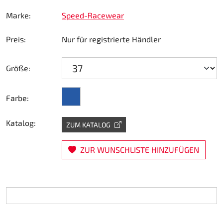
Lenkung
Marke:
Speed-Racewear
Preis:
Nur für registrierte Händler
Luft
Motorbock
Größe:
Plastik CIK Dynamica
blau
Farbe:
Plastik Leihkart
Katalog:
ZUM KATALOG
Plastik XTR 14
ZUR WUNSCHLISTE HINZUFÜGEN
Plastik Zubehör
Radsterne
RIMO Originalteile