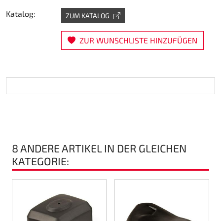
Katalog:
Lenkung
ZUM KATALOG
Luft
ZUR WUNSCHLISTE HINZUFÜGEN
Motorbock
Plastik CIK Dynamica
Plastik Leihkart
Plastik XTR 14
8 ANDERE ARTIKEL IN DER GLEICHEN
KATEGORIE:
Plastik Zubehör
Radsterne
RIMO Originalteile