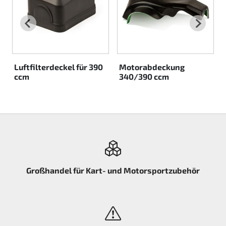
Rotax EVO DD2
Rotax EVO-MAX etc.
Rotax XPS Kart Tech
Luftfilterdeckel für 390
Motorabdeckung
ccm
340/390 ccm
Sitze
Zahnriemen
Zündung
Großhandel für Kart- und Motorsportzubehör