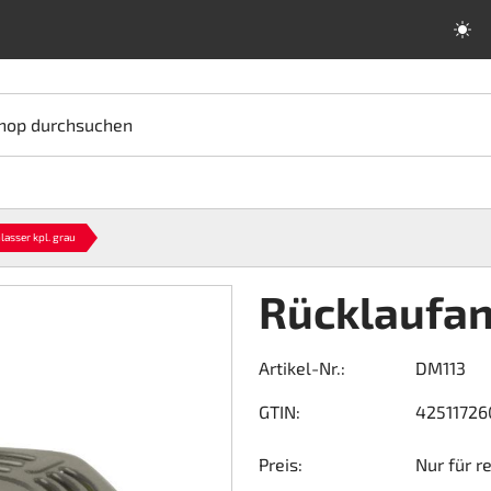
hop durchsuchen
lasser kpl. grau
Rücklaufan
Artikel-Nr.:
DM113
GTIN:
4251172
Preis:
Nur für r