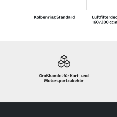
Rotax EVO DD2
ler Schieber
Kolbenring Standard
Luftfilterdec
Rotax EVO-MAX etc.
160/200 cc
Rotax XPS Kart Tech
Sitze
Zahnriemen
Zündung
Großhandel für Kart- und
Motorsportzubehör