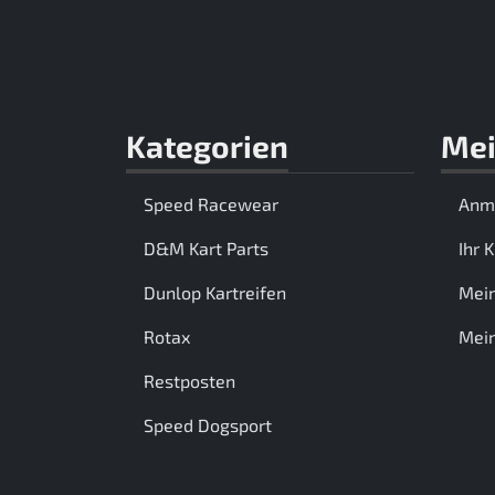
Kategorien
Mei
Speed Racewear
Anm
D&M Kart Parts
Ihr 
Dunlop Kartreifen
Mei
Rotax
Mein
Restposten
Speed Dogsport