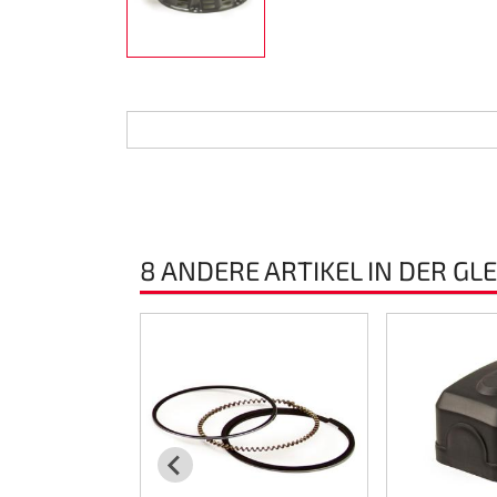
Lenkung
Luft
Motorbock
Plastik CIK Dynamica
Plastik Leihkart
8 ANDERE ARTIKEL IN DER GL
Plastik XTR 14
Plastik Zubehör
Radsterne
RIMO Originalteile