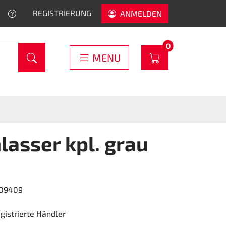
HELP
REGISTRIERUNG
ANMELDEN
PRODUCTS IN C
0
WARENKORB
MENU
lasser kpl. grau
609409
egistrierte Händler