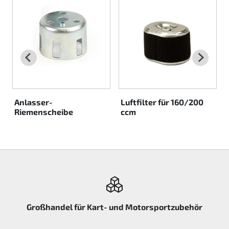
Rotax EVO DD2
Rotax EVO-MAX etc.
Rotax XPS Kart Tech
Sitze
Anlasser-
Luftfilter für 160/200
Riemenscheibe
ccm
Zahnriemen
Zündung
Großhandel für Kart- und Motorsportzubehör