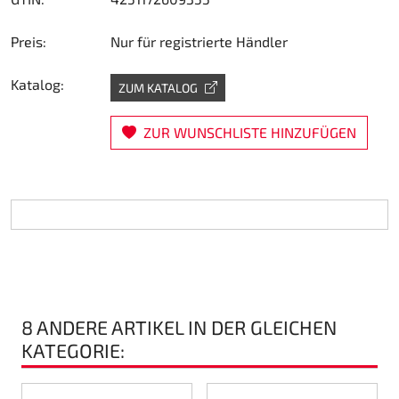
Lenkung
Preis:
Nur für registrierte Händler
Luft
Katalog:
ZUM KATALOG
Motorbock
ZUR WUNSCHLISTE HINZUFÜGEN
Plastik CIK Dynamica
Plastik Leihkart
Plastik XTR 14
Plastik Zubehör
8 ANDERE ARTIKEL IN DER GLEICHEN
Radsterne
KATEGORIE:
RIMO Originalteile