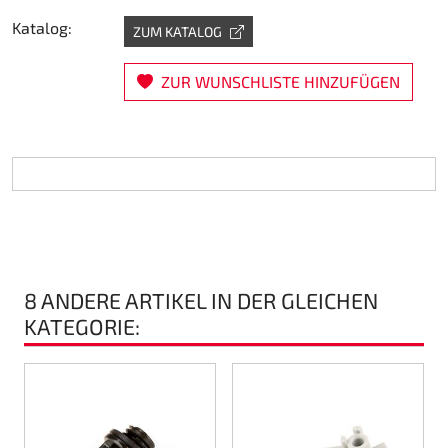
Katalog:
Lenkung
ZUM KATALOG
Luft
ZUR WUNSCHLISTE HINZUFÜGEN
Motorbock
Plastik CIK Dynamica
Plastik Leihkart
Plastik XTR 14
8 ANDERE ARTIKEL IN DER GLEICHEN
KATEGORIE:
Plastik Zubehör
Radsterne
RIMO Originalteile