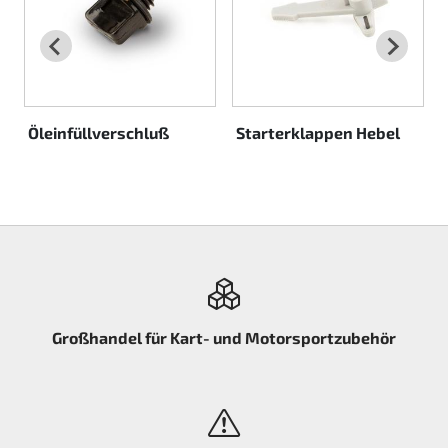
Rotax EVO DD2
Rotax EVO-MAX etc.
Rotax XPS Kart Tech
Öleinfüllverschluß
Starterklappen Hebel
Sitze
Zahnriemen
Zündung
Großhandel für Kart- und Motorsportzubehör