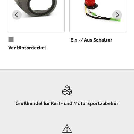
Rotax EVO DD2
Rotax EVO-MAX etc.
Rotax XPS Kart Tech
Ein -/ Aus Schalter
GRAU
Ventilatordeckel
Sitze
Zahnriemen
Zündung
Großhandel für Kart- und Motorsportzubehör