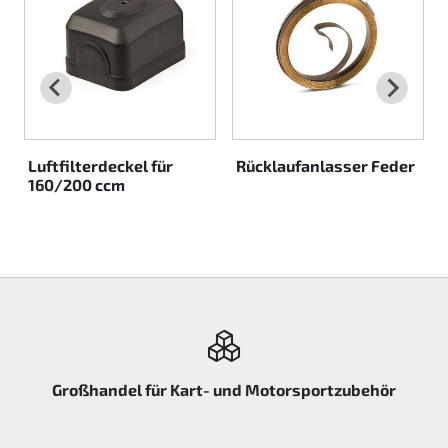
Rotax EVO DD2
Rotax EVO-MAX etc.
Rotax XPS Kart Tech
Luftfilterdeckel für
Rücklaufanlasser Feder
Sitze
160/200 ccm
Zahnriemen
Zündung
Großhandel für Kart- und Motorsportzubehör