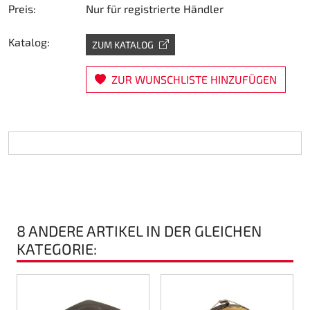
Preis:
Nur für registrierte Händler
Lenkung
Katalog:
ZUM KATALOG
Luft
ZUR WUNSCHLISTE HINZUFÜGEN
Motorbock
Plastik CIK Dynamica
Plastik Leihkart
Plastik XTR 14
Plastik Zubehör
8 ANDERE ARTIKEL IN DER GLEICHEN
KATEGORIE:
Radsterne
RIMO Originalteile