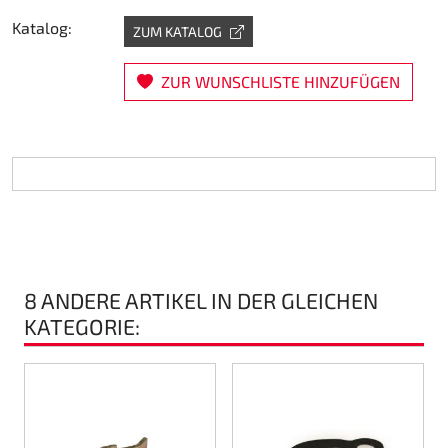
Katalog:
Lenkung
ZUM KATALOG
Luft
ZUR WUNSCHLISTE HINZUFÜGEN
Motorbock
Plastik CIK Dynamica
Plastik Leihkart
Plastik XTR 14
8 ANDERE ARTIKEL IN DER GLEICHEN
KATEGORIE:
Plastik Zubehör
Radsterne
RIMO Originalteile