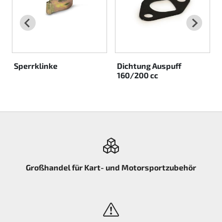
Rotax EVO DD2
Rotax EVO-MAX etc.
Rotax XPS Kart Tech
Sperrklinke
Dichtung Auspuff
160/200 cc
Sitze
Zahnriemen
Zündung
Großhandel für Kart- und Motorsportzubehör