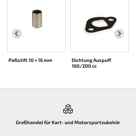
Rotax EVO DD2
e
Rotax EVO-MAX etc.
Rotax XPS Kart Tech
Sitze
Paßstift 10 × 16 mm
Dichtung Auspuff
160/200 cc
Zahnriemen
Zündung
Großhandel für Kart- und Motorsportzubehör