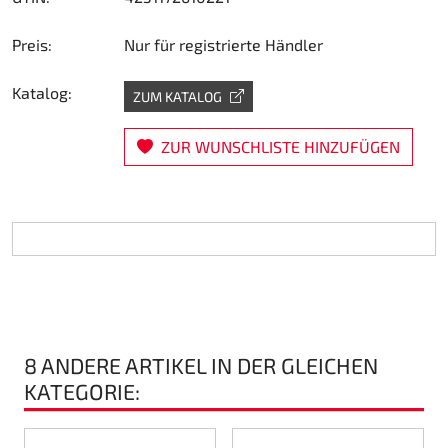
Lenkung
Preis:
Nur für registrierte Händler
Luft
Katalog:
ZUM KATALOG
Motorbock
ZUR WUNSCHLISTE HINZUFÜGEN
Plastik CIK Dynamica
Plastik Leihkart
Plastik XTR 14
Plastik Zubehör
8 ANDERE ARTIKEL IN DER GLEICHEN
Radsterne
KATEGORIE:
RIMO Originalteile